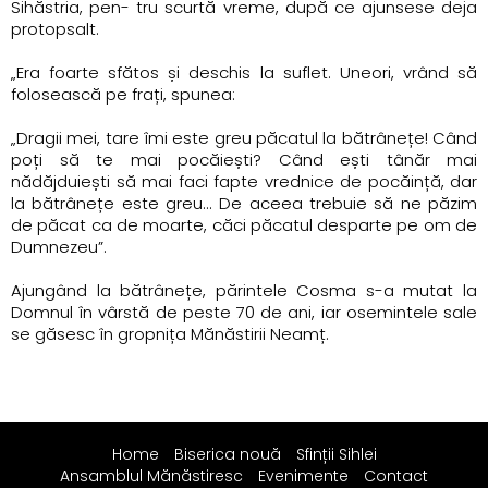
Sihăstria, pen- tru scurtă vreme, după ce ajunsese deja
protopsalt.
„Era foarte sfătos și deschis la suflet. Uneori, vrând să
folosească pe frați, spunea:
„Dragii mei, tare îmi este greu păcatul la bătrânețe! Când
poți să te mai pocăiești? Când ești tânăr mai
nădăjduiești să mai faci fapte vrednice de pocăință, dar
la bătrânețe este greu... De aceea trebuie să ne păzim
de păcat ca de moarte, căci păcatul desparte pe om de
Dumnezeu”.
Ajungând la bătrânețe, părintele Cosma s-a mutat la
Domnul în vârstă de peste 70 de ani, iar osemintele sale
se găsesc în gropnița Mănăstirii Neamț.
Home
Biserica nouă
Sfinții Sihlei
Ansamblul Mănăstiresc
Evenimente
Contact