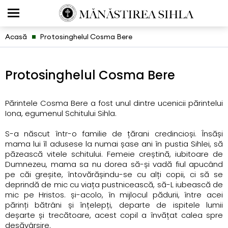
Acasă
Protosinghelul Cosma Bere
Protosinghelul Cosma Bere
Părintele Cosma Bere a fost unul dintre ucenicii părintelui
Iona, egumenul Schitului Sihla.
S-a născut într-o familie de țărani credincioși. Însăși
mama lui îl adusese la numai șase ani în pustia Sihlei, să
păzească vitele schitului. Femeie creștină, iubitoare de
Dumnezeu, mama sa nu dorea să-și vadă fiul apucând
pe căi greșite, întovărășindu-se cu alți copii, ci să se
deprindă de mic cu viața pustnicească, să-L iubească de
mic pe Hristos. și-acolo, în mijlocul pădurii, între acei
părinți bătrâni și înțelepți, departe de ispitele lumii
deșarte și trecătoare, acest copil a învățat calea spre
desăvârșire.