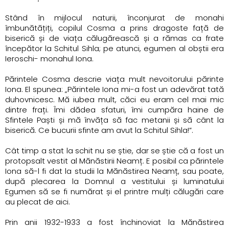
Stând în mijlocul naturii, înconjurat de monahi
îmbunătățiți, copilul Cosma a prins dragoste față de
biserică și de viața călugărească și a rămas ca frate
începător la Schitul Sihla; pe atunci, egumen al obștii era
Ieroschi- monahul Iona.
Părintele Cosma descrie viața mult nevoitorului părinte
Iona. El spunea: „Părintele Iona mi-a fost un adevărat tată
duhovnicesc. Mă iubea mult, căci eu eram cel mai mic
dintre frați. Îmi dădea sfaturi, îmi cumpăra haine de
Sfintele Paști și mă învăța să fac metanii și să cânt la
biserică. Ce bucurii sfinte am avut la Schitul Sihla!”.
Cât timp a stat la schit nu se știe, dar se știe că a fost un
protopsalt vestit al Mănăstirii Neamț. E posibil ca părintele
Iona să-l fi dat la studii la Mănăstirea Neamț, sau poate,
după plecarea la Domnul a vestitului și luminatului
Egumen să se fi numărat și el printre mulți călugări care
au plecat de aici.
Prin anii 1932-1933 a fost închinoviat la Mănăstirea