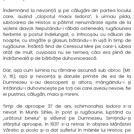
Îndemnând la nevoință și pe călugării din partea locului
care, auzind „clopotul maicii Isidora”, îi urmau pilda,
iubitoarea de Hristos a pătimit nenumărate ispite de la
viclenii diavoli. Neputându-i răbda osteneala, rugăciunea
fierbinte și postul îndelungat, o înfricoșau cu năluciri de
noapte, cu strigăte și glasuri, bătându-i în ușă în timp de
rugăciune. Întărită fiind de Cerescul Mire pe care-L iubea
atât de mult, cuvioasa nu se temea, căci era plină de
îndrăzneală și de bărbăție duhovnicească.
Dar, așa cum lumina nu rămâne ascunsă sub obroc (Mt.
V, 15), așa și nevoința și darurile primite de ea de la
Dumnezeu s-au descoperit și altora, mângâindu-i și
întărindu-i duhovnicește pe toți cei care aveau nevoie, fie
ei pustnici, călugări, maici și mireni.
Timp de aproape 37 de ani, schimonahia Isidora s-a
nevoit în Munții Sihlei, în post și rugăciune, luptând cu
„urâtorul binelui” și slăvind pe Dumnezeu. Simțindu-și
sfârșitul aproape, în 1937 s-a retras în obștea Mănăstirii
Văratic și acolo și-a dat sufletul în mâinile lui Hristos, pe