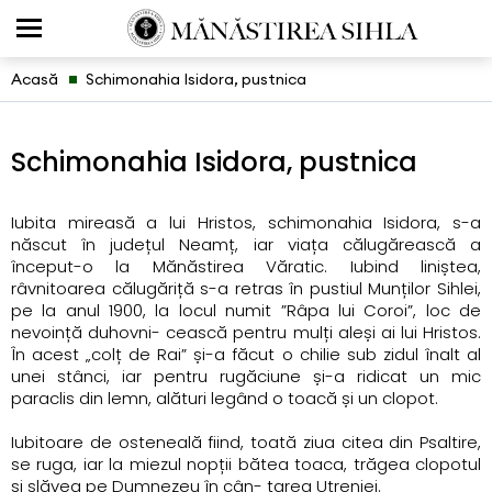
Acasă
Schimonahia Isidora, pustnica
Schimonahia Isidora, pustnica
Iubita mireasă a lui Hristos, schimonahia Isidora, s-a
născut în județul Neamț, iar viața călugărească a
început-o la Mănăstirea Văratic. Iubind liniștea,
râvnitoarea călugăriță s-a retras în pustiul Munților Sihlei,
pe la anul 1900, la locul numit ”Râpa lui Coroi”, loc de
nevoință duhovni- cească pentru mulți aleși ai lui Hristos.
În acest „colț de Rai” și-a făcut o chilie sub zidul înalt al
unei stânci, iar pentru rugăciune și-a ridicat un mic
paraclis din lemn, alături legând o toacă și un clopot.
Iubitoare de osteneală fiind, toată ziua citea din Psaltire,
se ruga, iar la miezul nopții bătea toaca, trăgea clopotul
și slăvea pe Dumnezeu în cân- tarea Utreniei.