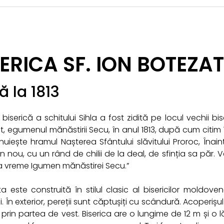
SERICA SF. ION BOTEZA
tă la 1813
biserică a schitului Sihla a fost zidită pe locul vechii b
, egumenul mănăstirii Secu, în anul 1813, după cum citim î
nuiește hramul Nașterea Sfântului slăvitului Proroc, Înai
n nou, cu un rând de chilii de la deal, de sfinția sa păr. Ve
 vreme Igumen mănăstirei Secu.”
uța este construită în stilul clasic al bisericilor moldov
. În exterior, pereții sunt căptușiți cu scândură. Acoperiș
prin partea de vest. Biserica are o lungime de 12 m și o l