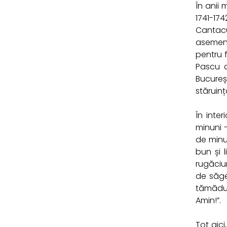
În anii 
1741-17
Cantacuz
asemeni 
pentru f
Pascu d
Bucureșt
stăruinț
În inte
minuni 
de minun
bun și 
rugăciu
de săgeț
tămăduir
Amin!”.
Tot aici