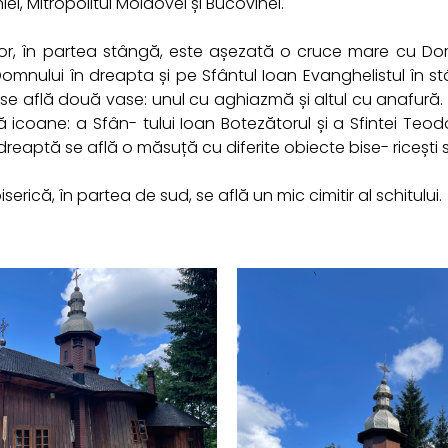
aniel, Mitropolitul Moldovei și Bucovinei.
vor, în partea stângă, este așezată o cruce mare cu Domnu
omnului în dreapta și pe Sfântul Ioan Evanghelistul în st
i se află două vase: unul cu aghiazmă și altul cu anafură.
 icoane: a Sfân- tului Ioan Botezătorul și a Sfintei Teodo
dreaptă se află o măsuță cu diferite obiecte bise- ricești
serică, în partea de sud, se află un mic cimitir al schitului