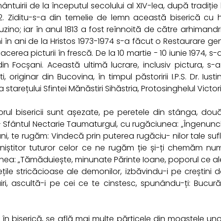
mântuirii de la începutul secolului al XIV-lea, după tradiție
42. Ziditu-s-a din temelie de lemn această biserică cu 
ino; iar în anul 1813 a fost reînnoită de către arhimandri
în ani de la Hristos 1973-1974 s-a făcut o Restaurare gene
acerea picturii în frescă. De la 10 martie - 10 iunie 1974, s
in Focșani. Această ultimă lucrare, inclusiv pictura, s
i, originar din Bucovina, în timpul păstoririi I.P.S. Dr. Ius
a starețului Sfintei Mănăstiri Sihăstria, Protosinghelul Vict
riorul bisericii sunt așezate, pe peretele din stânga, dou
- Sfântul Nectarie Taumaturgul, cu rugăciunea: „Îngenunchi
i, te rugăm: Vindecă prin puterea rugăciu- nilor tale sufl
liniștitor tuturor celor ce ne rugăm ție și-ți chemăm num
nea: „Tămăduiește, minunate Părinte Ioane, poporul ce al
ile stricăcioase ale demonilor, izbăvindu-i pe creștini de
i, ascultă-i pe cei ce te cinstesc, spunându-ți: Bucură-te
, în biserică, se află mai multe părticele din moaștele un