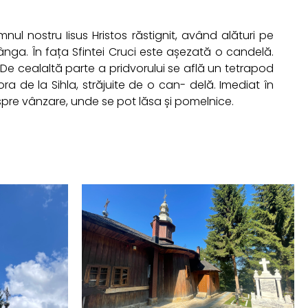
l nostru Iisus Hristos răstignit, având alături pe
ânga. În fața Sfintei Cruci este așezată o candelă.
 De cealaltă parte a pridvorului se află un tetrapod
ra de la Sihla, străjuite de o can- delă. Imediat în
 spre vânzare, unde se pot lăsa și pomelnice.
.