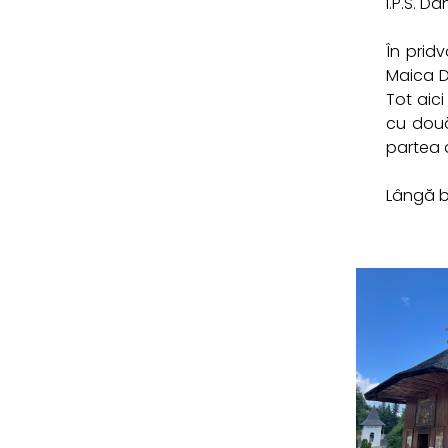
I.P.S. D
În prid
Maica D
Tot aic
cu două
partea 
Lângă bi