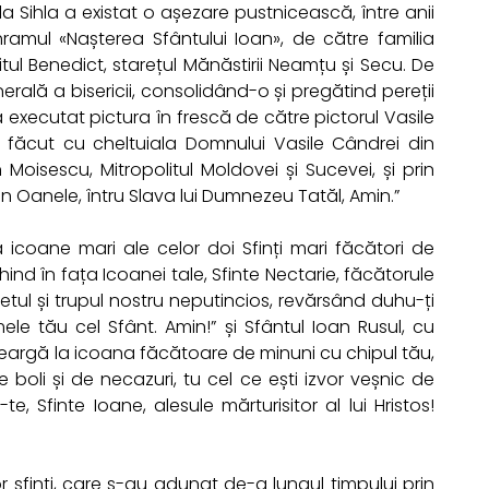
 la Sihla a existat o așezare pustnicească, între anii
hramul «Nașterea Sfântului Ioan», de către familia
tul Benedict, starețul Mănăstirii Neamțu și Secu. De
rală a bisericii, consolidând-o și pregătind pereții
-a executat pictura în frescă de către pictorul Vasile
-a făcut cu cheltuiala Domnului Vasile Cândrei din
tin Moisescu, Mitropolitul Moldovei și Sucevei, și prin
orin Oanele, întru Slava lui Dumnezeu Tatăl, Amin.”
ă icoane mari ale celor doi Sfinți mari făcători de
nd în fața Icoanei tale, Sfinte Nectarie, făcătorule
etul și trupul nostru neputincios, revărsând duhu-ți
ele tău cel Sfânt. Amin!” și Sfântul Ioan Rusul, cu
eargă la icoana făcătoare de minuni cu chipul tău,
 boli și de necazuri, tu cel ce ești izvor veșnic de
, Sfinte Ioane, alesule mărturisitor al lui Hristos!
or sfinți, care s-au adunat de-a lungul timpului prin