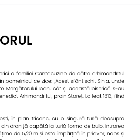
TORUL
iserici a familiei Cantacuzino de către arhimandritul
n pomelnicul ce zice: „Acest sfânt schit Sihla, unde
nte Mergătorului Ioan, cât și această biserică s-au
nedict Arhimandritul, proin Stareț. La leat 1813, fiind
enești, în plan triconc, cu o singură turlă deasupra
ul din draniță capătă la turlă forma de bulb. Intrarea
ățime de 5,20 m și este împărțită în pridvor, naos și