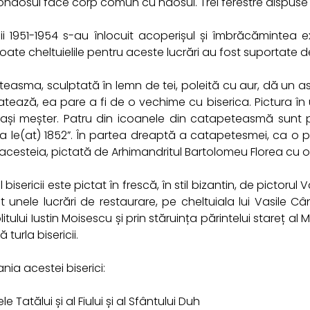
ronaosul face corp comun cu naosul. Trei ferestre dispuse 
nii 1951-1954 s-au înlocuit acoperișul și îmbrăcămintea 
oate cheltuielile pentru aceste lucrări au fost suportate d
asma, sculptată în lemn de tei, poleită cu aur, dă un aspe
tează, ea pare a fi de o vechime cu biserica. Pictura în
ași meșter. Patru din icoanele din catapeteasmă sunt pi
 la le(at) 1852”. În partea dreaptă a catapetesmei, ca o p
acesteia, pictată de Arhimandritul Bartolomeu Florea cu oc
ul bisericii este pictat în frescă, în stil bizantin, de pictor
 unele lucrări de restaurare, pe cheltuiala lui Vasile Cân
litului Iustin Moisescu și prin stăruința părintelui stareț al
 turla bisericii.
ania acestei biserici:
e Tatălui și al Fiului și al Sfântului Duh