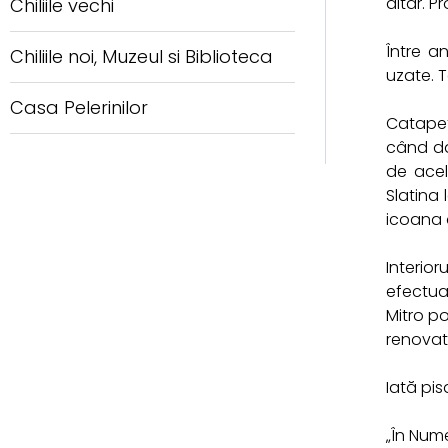
altar. P
Chiliile vechi
Între a
Chiliile noi, Muzeul si Biblioteca
uzate. T
Casa Pelerinilor
Catapete
când da
de acel
Slatina
icoana 
Interior
efectuat
Mitro po
renovată
Iată pis
„În Numel