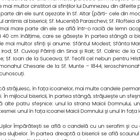
e mai multor cinstitori ai sfinților lui Dumnezeu din diferite 
 parte din ele sunt așezate în Sf. Altar (părti- cele din moa
ul antimis al bisericii; Sf. Muceniță Paraschevi; Sf. Filofteia d
 mai mare parte din ele se află într-o raclă de lemn acop
și 40 cm înălțime, care se găsește în partea stângă a bis
e mai multor sfinți și anume: Sfântul Modest; Sfânta Mari
 Irod; Sf. Cuvioși Părinți din Sinai și Rait; Sf. Calinic de la
; Sf. Ioan de la Suceava; Sf. Teofil cel nebun pentru Hrist
imonahul Chesarie de la Sf. Munte – 1844; Ieroschimonahul
ecunoscuți.
ică străjuiesc, în fața icoanelor, mai multe candele perma
. În mijlocul bisericii, în partea stângă, străjuiește un s
 alte patru sfeșnice: unul la strana Maicii Domnului, un
smei: unul în fața icoanei Maicii Domnului și unul în fața 
 Ușilor Împărătești se află o candelă cu un serafim și c
ea slujbelor. În partea dreaptă a bisericii se află scaunu