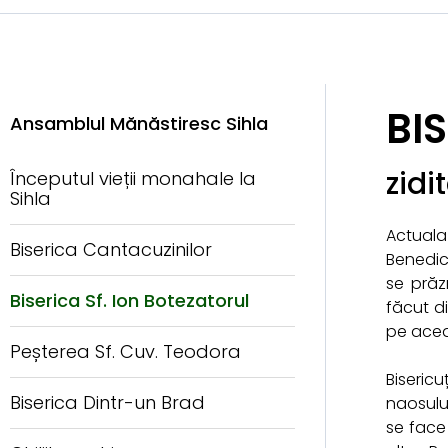
BI
Ansamblul Mănăstiresc Sihla
zidi
Începutul vieții monahale la
Sihla
Actuala 
Biserica Cantacuzinilor
Benedict
se prăz
Biserica Sf. Ion Botezatorul
făcut di
pe acea
Peșterea Sf. Cuv. Teodora
Biseric
Biserica Dintr-un Brad
naosului
se face 