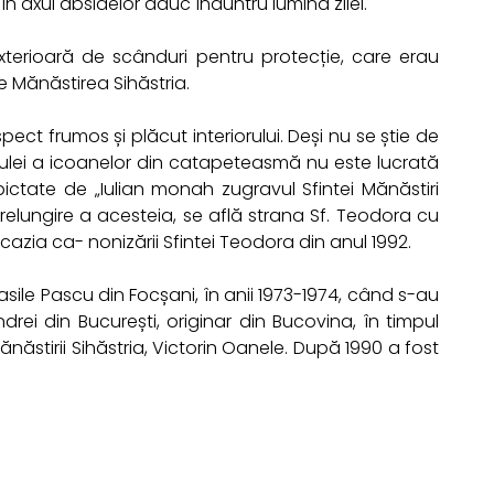
în axul absidelor aduc înăuntru lumina zilei.
exterioară de scânduri pentru protecție, care erau
e Mănăstirea Sihăstria.
ct frumos și plăcut interiorului. Deși nu se știe de
 ulei a icoanelor din catapeteasmă nu este lucrată
ctate de „Iulian monah zugravul Sfintei Mănăstiri
relungire a acesteia, se află strana Sf. Teodora cu
azia ca- nonizării Sfintei Teodora din anul 1992.
ul Vasile Pascu din Focșani, în anii 1973-1974, când s-au
drei din București, originar din Bucovina, în timpul
 Mănăstirii Sihăstria, Victorin Oanele. După 1990 a fost