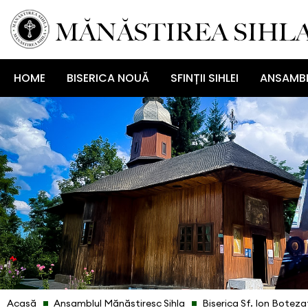
HOME
BISERICA NOUĂ
SFINȚII SIHLEI
ANSAMBL
Acasă
Ansamblul Mănăstiresc Sihla
Biserica Sf. Ion Boteza