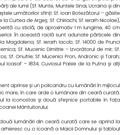
părți ale lumii (Sf. Munte, Muntele Sinai, Ucraina și din
ștele următorilor sfinți: Sf. Ioan Botezătorul – găsite
e la Curtea de Argeș; Sf. Chiriachi; Sf. Ierarh Nicolae),
erită cu sticlă, de aproximativ 1 m lungime, 40 cm
ericii. În această raclă sunt adunate părticele din
a Magdalena; Sf. Ierarh Iacob; Sf. 14000 de Prunci
 Cernica; Sf. Mucenic Dimitrie – Izvorâtorul de mir; Sf.
os; Sf. Onufrie; Sf. Mucenici Pron, Andronic și Tarah;
 Ioasaf – 1834; Cuviosul Paisie de la Putna și alți
nent aprinse și un policandru cu lumânări în mijlocul
feșnic mare, în care arde o lumânare din ceară curată.
ul la iconostas și două sfeșnice portabile în fața
icoanei Mântuitorului.
u două lumânări din ceară curată care se aprind la
l arhieresc cu o icoană a Maicii Domnului și tabloul