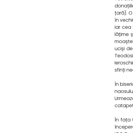
donațiil
țară). O
în vechi
iar cea
lățime 
moaștel
uciși de
Teodosie
Ierosch
sfinți n
În biser
naosului
Urmează
catapete
În fața
începer