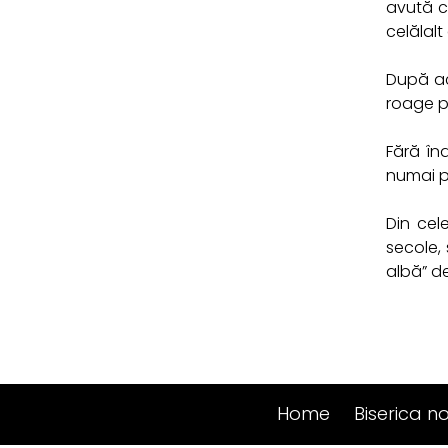
avută cu
celălalt
După ace
roage p
Fără înd
numai p
Din cel
secole,
albă” d
Home
Biserica n