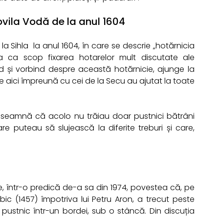
vila Vodă de la anul 1604
la Sihla la anul 1604, în care se descrie „hotărnicia
 ca scop fixarea hotarelor mult discutate ale
ind și vorbind despre această hotărnicie, ajunge la
de aici împreună cu cei de la Secu au ajutat la toate
înseamnă că acolo nu trăiau doar pustnici bătrâni
are puteau să slujească la diferite treburi și care,
are, într-o predică de-a sa din 1974, povestea că, pe
ic (1457) împotriva lui Petru Aron, a trecut peste
pustnic într-un bordei, sub o stâncă. Din discuția