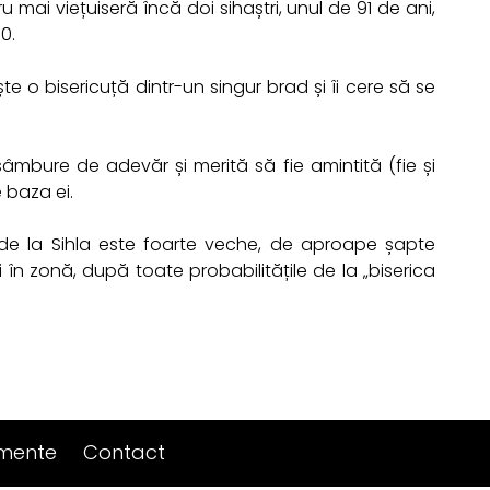
 mai viețuiseră încă doi sihaștri, unul de 91 de ani,
0.
e o bisericuță dintr-un singur brad și îi cere să se
 sâmbure de adevăr și merită să fie amintită (fie și
 baza ei.
de la Sihla este foarte veche, de aproape șapte
 în zonă, după toate probabilitățile de la „biserica
imente
Contact