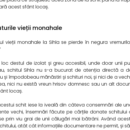
ară acest sfânt locaș.
turile vieții monahale
ul vieții monahale la Sihla se pierde în negura vremuril
”
 loc destul de izolat și greu accesibil, unde doar unii pust
u, schitul Sihla nu s-a bucurat de atenția directă a do
u și împodobeau mănăstiri și schituri noi, și nici de a vechi
a, nici nu există vreun hrisov domnesc sau un alt docu
fânt locaș.
 acestui schit iese la iveală din câteva consemnări ale u
te vechi, însemnări făcute pe cărțile donate schitului de-
se prin viu grai de unii călugări mai bătrâni. Având aces
 schitului, atât cât informațiile documentare ne permit, ș