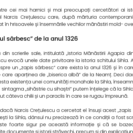
ntre cei mai harnici și mai preocupați cercetători ai ist
ul Narcis Crețulescu care, după mărturia contemporani
 în hrisoavele și însemnările vechilor mănăstiri mold- ovenești
ul sârbesc” de la anul 1326
 din scrierile sale, intitulată „Istoria Mănăstirii Agapia 
cu evocă unele date privitoare la istoria schitului Sihla. A
espre un „zapis sârbesc” care exista la anul 1326 și în ca
ie care aparținea de „biserica albă” de la Neamț. Deci
esta existența unei comunități monahale la Sihla, înseamnă
n sintagma „sihăstrie cu sihaștri” putem înțelege că la Sih
vut câteva chilii și un paraclis în care se rugau împreună.
 dacă Narcis Crețulescu a cercetat el însuși acest „zapis 
ști la Sihla, dânsul nu precizează în ce condiții a fost sc
ste foarte sigur pe această informație și că se bazeaz
e documente și istorii străvechi, precum și din explicațiunil