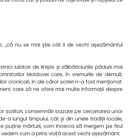
or, „că nu se mai știe cât îi de vechi așezământul
nici iubitori de liniște și sălbăticiunile pădurii mai
mnitorilor Moldovei care, în vremurile de demult,
lor cronicari, în ale căror scrieri n-a fost menționat.
ment care să ne ofere mai multe informații despre
nor scriitori, consemnări bazate pe cercetarea unor
a lungul timpului, cât și din unele tradiții locale,
te puține mărturii, vom încerca să mergem pe firul
i să vedem cum a prins viață acest vechi așezământ.