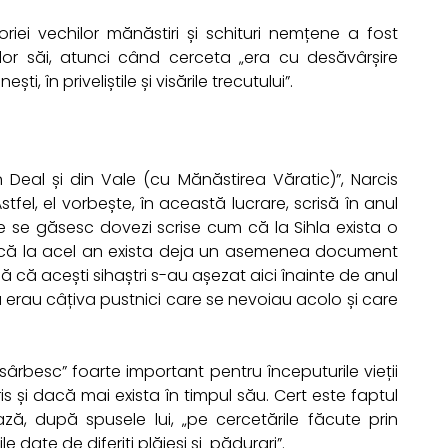
oriei vechilor mănăstiri și schituri nemțene a fost
lor săi, atunci când cerceta „era cu desăvârșire
, în priveliștile și visările trecutului”.
din Deal și din Vale (cu Mănăstirea Văratic)”, Narcis
stfel, el vorbește, în această lucrare, scrisă în anul
re se găsesc dovezi scrise cum că la Sihla exista o
 dacă la acel an exista deja un asemenea document
 că acești sihaștri s-au așezat aici înainte de anul
la erau câțiva pustnici care se nevoiau acolo și care
sârbesc” foarte important pentru începuturile vieții
ris și dacă mai exista în timpul său. Cert este faptul
ă, după spusele lui, „pe cercetările făcute prin
e date de diferiți plăieși și pădurari”.