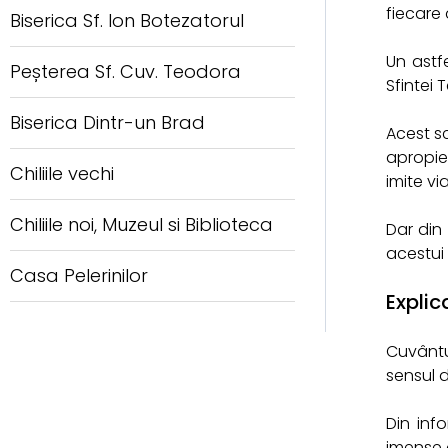
fiecare a
Biserica Sf. Ion Botezatorul
Un astf
Peșterea Sf. Cuv. Teodora
Sfintei 
Biserica Dintr-un Brad
Acest s
apropier
Chiliile vechi
imite v
Chiliile noi, Muzeul si Biblioteca
Dar din 
acestui 
Casa Pelerinilor
Explic
Cuvântul
sensul d
Din inf
imense d