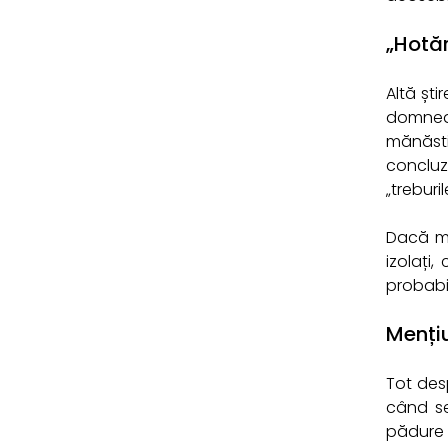
„Hotă
Altă ști
domnea
mănăsti
concluzi
„treburi
Dacă mo
izolați
probabi
Mențiu
Tot desp
când se
pădure 