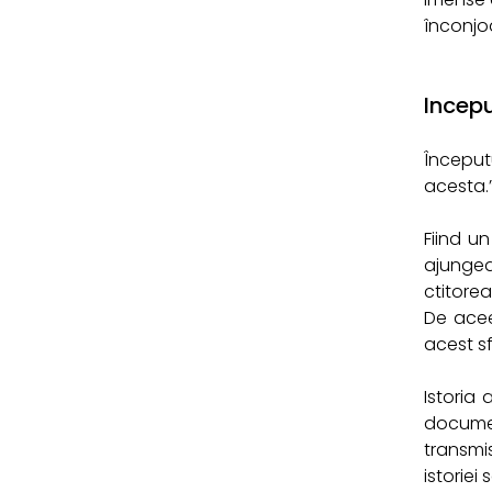
înconjo
Incepu
Început
acesta.
Fiind un
ajungea
ctitorea
De acee
acest s
Istoria
documen
transmi
istoriei