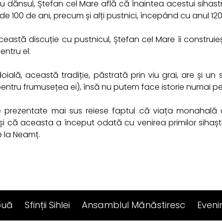
 dănsul, Ștefan cel Mare află că înaintea acestui sihastru
 de 100 de ani, precum și alți pustnici, începând cu anul 120
astă discuție cu pustnicul, Ștefan cel Mare îi construieșt
entru el.
oială, această tradiție, păstrată prin viu grai, are și un
entru frumusețea ei), însă nu putem face istorie numai pe
e prezentate mai sus reiese faptul că viața monahală 
 și că aceasta a început odată cu venirea primilor sihaști
e la Neamț.
ouă
Sfinții Sihlei
Ansamblul Mănăstiresc
Even