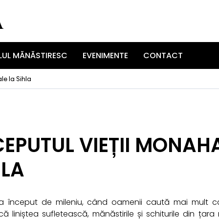
UL MĂNĂSTIRESC
EVENIMENTE
CONTACT
le la Sihla
NCEPUTUL VIEȚII MONAH
HLA
a început de mileniu, când oamenii caută mai mult ca
ă liniștea sufletească, mănăstirile și schiturile din ț