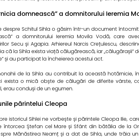
rnicia domnească” a domnitorului Ieremia Mo
re despre Schitul Sihla o găsim într-un document întocmit 
scă” a domnitorului Ieremia Movila Vodă, care avea
rilor Secu și Agapia. Arhiereul Narcis Crețulescu, descri
a că la Sihla exista viață călugărească, iar „călugărașii” 
le” și au participat la încheierea acestui act.
nahii de la Sihla au contribuit la această hotărnicie, 
, ci exista o mică obște de călugări de diferite vârste, c
l, erau conduși de un egumen.
nile părintelui Cleopa
re istoricul Sihlei ne vorbește și părintele Cleopa Ilie, c
 întorcea Ștefan cel Mare și Sfânt din bătălia de la Orb
spre Mănăstirea Neamț și a dat de Sihla, unde trăia un 