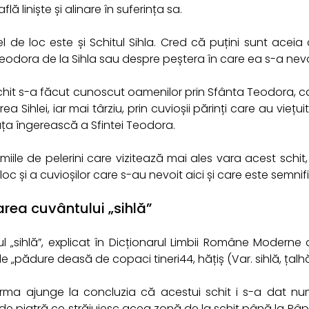
flă liniște și alinare în suferința sa.
el de loc este și Schitul Sihla. Cred că puțini sunt acei
Teodora de la Sihla sau despre peștera în care ea s-a nevo
chit s-a făcut cunoscut oamenilor prin Sfânta Teodora, ca
ea Sihlei, iar mai târziu, prin cuvioșii părinți care au viețu
iața îngerească a Sfintei Teodora.
miile de pelerini care vizitează mai ales vara acest schit,
loc și a cuvioșilor care s-au nevoit aici și care este semnif
area cuvântului „sihlă”
 „sihlă”, explicat în Dicționarul Limbii Române Moderne al l
e „pădure deasă de copaci tineri44, hățiș (Var. sihlă, țalhă, s.
orma ajunge la concluzia că acestui schit i s-a dat numel
e piatră ce străjuiesc acea zonă de la schit până la Râpa l