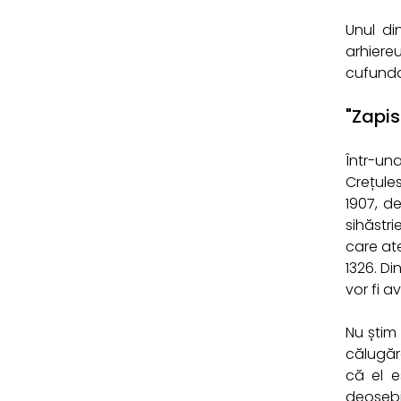
Unul di
arhiere
cufundat
"Zapis
Într-una
Crețules
1907, d
sihăstr
care at
1326. Di
vor fi a
Nu știm
călugăre
că el e
deosebit