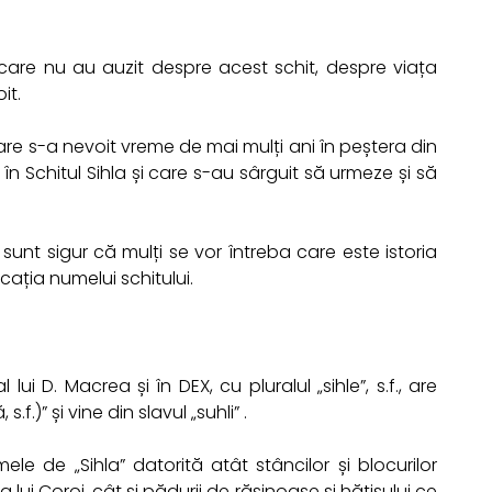
a care nu au auzit despre acest schit, despre viața
it.
re s-a nevoit vreme de mai mulți ani în peștera din
it în Schitul Sihla și care s-au sârguit să urmeze și să
 sunt sigur că mulți se vor întreba care este istoria
icația numelui schitului.
ui D. Macrea și în DEX, cu pluralul „sihle”, s.f., are
f.)” și vine din slavul „suhli” .
e de „Sihla” datorită atât stâncilor și blocurilor
ui Coroi, cât și pădurii de rășinoase și hățișului ce