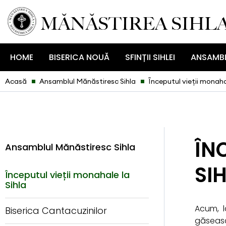
HOME
BISERICA NOUĂ
SFINȚII SIHLEI
ANSAMBL
Acasă
Ansamblul Mănăstiresc Sihla
Începutul vieții monaha
Î
Ansamblul Mănăstiresc Sihla
SI
Începutul vieții monahale la
Sihla
Acum, l
Biserica Cantacuzinilor
găseasc