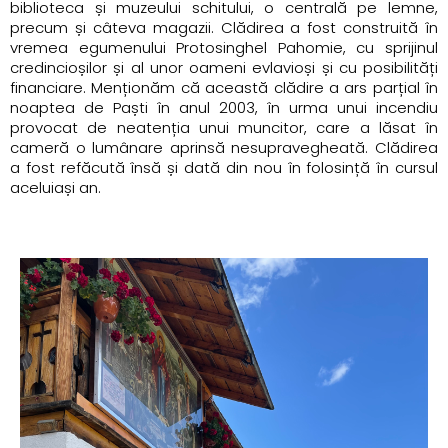
biblioteca și muzeului schitului, o centrală pe lemne,
precum și câteva magazii. Clădirea a fost construită în
vremea egumenului Protosinghel Pahomie, cu sprijinul
credincioșilor și al unor oameni evlavioși și cu posibilități
financiare. Menționăm că această clădire a ars parțial în
noaptea de Paști în anul 2003, în urma unui incendiu
provocat de neatenția unui muncitor, care a lăsat în
cameră o lumânare aprinsă nesupravegheată. Clădirea
a fost refăcută însă și dată din nou în folosință în cursul
aceluiași an.